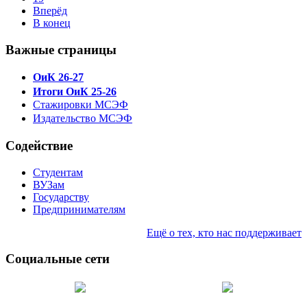
Вперёд
В конец
Важные страницы
ОиК 26-27
Итоги ОиК 25-26
Стажировки МСЭФ
Издательство МСЭФ
Содействие
Студентам
ВУЗам
Государству
Предпринимателям
Ещё о тех, кто нас поддерживает
Социальные сети