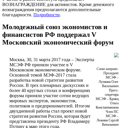
ВОЗНАГРАЖДЕНИЕ для активистов. Кроме денежного
вознаграждения предполагаются дополнительные
благодарности.
Подробности
.
Молодежный союз экономистов и
финансистов РФ поддержал V
Московский экономический форум
Москва, 30, 31 марта 2017 года – Эксперты
МСЭФ РФ приняли участие в V
Слева направо:
Московском экономическом форуме.
Президент
Основной темой МЭФ-2017 стала
МСЭФ –
разработка новой стратегии развития
Лупаина Олег
России. В трех пленарных дискуссиях и
Васильевич
более 40 круглых столах и конференциях
Пресс-
секретарь
форума приняли участие сотни ведущих
МСЭФ – Кривц
мировых экспертов, экономистов,
Ольга
политиков и предпринимателей. Итогом
Константиновна
двухдневной работы стал проект новой
Член ПС
стратегия развития России, которая будет
МСЭФ –
Лежнин Сергей
представлена президенту РФ Владимиру
Витальевич
Путину к маю этого года.