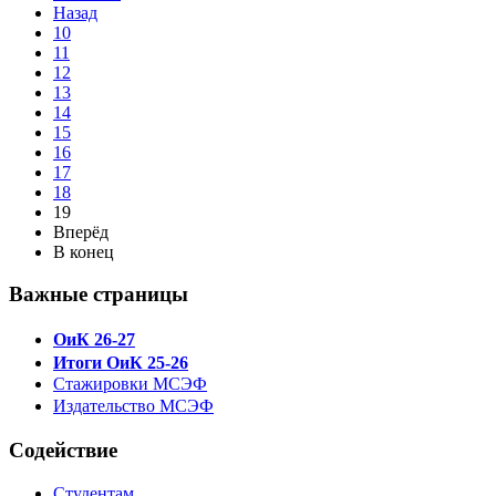
Назад
10
11
12
13
14
15
16
17
18
19
Вперёд
В конец
Важные страницы
ОиК 26-27
Итоги ОиК 25-26
Стажировки МСЭФ
Издательство МСЭФ
Содействие
Студентам