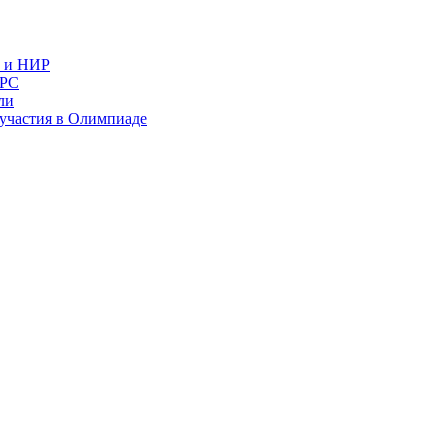
в и НИР
ИРС
ли
и участия в Олимпиаде