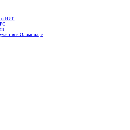
в и НИР
ИРС
ли
и участия в Олимпиаде