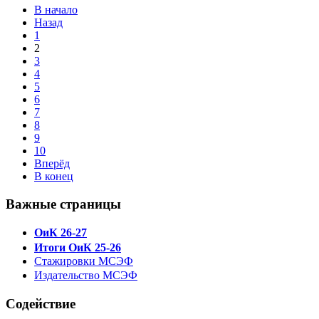
В начало
Назад
1
2
3
4
5
6
7
8
9
10
Вперёд
В конец
Важные страницы
ОиК 26-27
Итоги ОиК 25-26
Стажировки МСЭФ
Издательство МСЭФ
Содействие