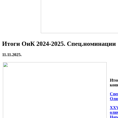
Итоги ОиК 2024-2025. Спец.номинации
11.11.2025.
Ито
конк
Спе
Оли
XXV
оли
Нар