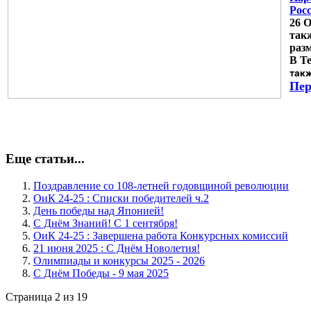
Рос
26
О
так
раз
В Т
такж
Пер
Еще статьи...
Поздравление со 108-летней годовщиной революции
ОиК 24-25 : Списки победителей ч.2
День победы над Японией!
С Днём Знаний! С 1 сентября!
ОиК 24-25 : Завершена работа Конкурсных комиссий
21 июня 2025 : С Днём Новолетия!
Олимпиады и конкурсы 2025 - 2026
С Днём Победы - 9 мая 2025
Страница 2 из 19