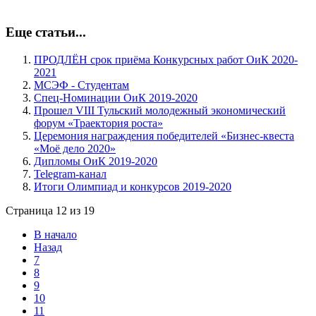
Еще статьи...
ПРОДЛЁН срок приёма Конкурсных работ ОиК 2020-
2021
МСЭФ - Студентам
Спец-Номинации ОиК 2019-2020
Прошел VIII Тульский молодежный экономический
форум «Траектория роста»
Церемония награждения победителей «Бизнес-квеста
«Моё дело 2020»
Дипломы ОиК 2019-2020
Telegram-канал
Итоги Олимпиад и конкурсов 2019-2020
Страница 12 из 19
В начало
Назад
7
8
9
10
11