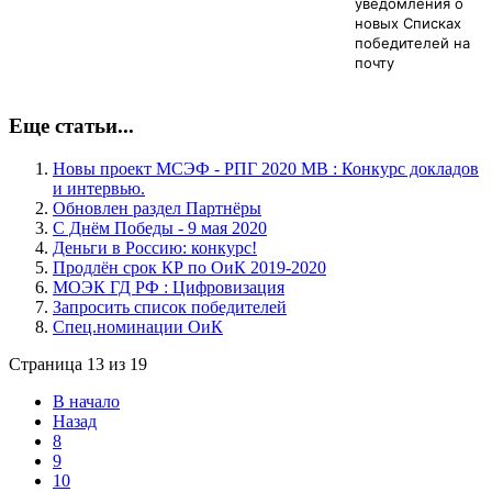
уведомления о
новых Списках
победителей на
почту
Еще статьи...
Новы проект МСЭФ - РПГ 2020 МВ : Конкурс докладов
и интервью.
Обновлен раздел Партнёры
С Днём Победы - 9 мая 2020
Деньги в Россию: конкурс!
Продлён срок КР по ОиК 2019-2020
МОЭК ГД РФ : Цифровизация
Запросить список победителей
Спец.номинации ОиК
Страница 13 из 19
В начало
Назад
8
9
10