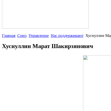
Главная
Союз
Управление
Нас поддерживают
Хуснуллин Ма
Хуснуллин Марат Шакирзянович