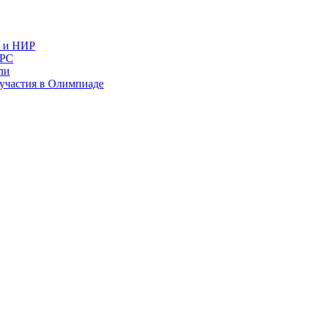
в и НИР
ИРС
ли
и участия в Олимпиаде