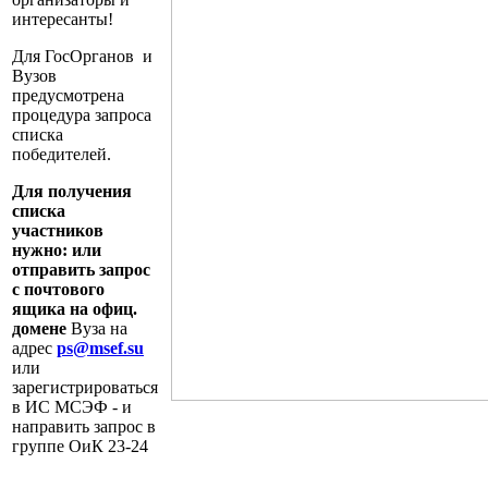
интересанты!
Для ГосОрганов и
Вузов
предусмотрена
процедура запроса
списка
победителей.
Для получения
списка
участников
нужно: или
отправить запрос
с почтового
ящика на офиц.
домене
Вуза на
адрес
ps@msef.su
или
зарегистрироваться
в ИС МСЭФ - и
направить запрос в
группе ОиК 23-24