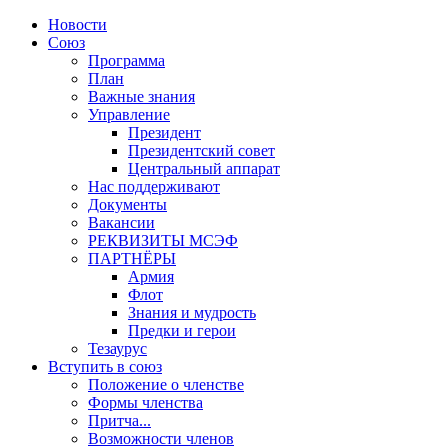
Новости
Союз
Программа
План
Важные знания
Управление
Президент
Президентский совет
Центральный аппарат
Нас поддерживают
Документы
Вакансии
РЕКВИЗИТЫ МСЭФ
ПАРТНЁРЫ
Армия
Флот
Знания и мудрость
Предки и герои
Тезаурус
Вступить в союз
Положение о членстве
Формы членства
Притча...
Возможности членов