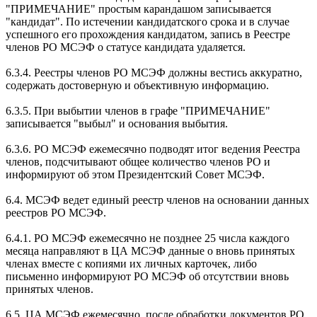
"ПРИМЕЧАНИЕ" простым карандашом записывается
"кандидат". По истечении кандидатского срока и в случае
успешного его прохождения кандидатом, запись в Реестре
членов РО МСЭФ о статусе кандидата удаляется.
6.3.4. Реестры членов РО МСЭФ должны вестись аккуратно,
содержать достоверную и объективную информацию.
6.3.5. При выбытии членов в графе "ПРИМЕЧАНИЕ"
записывается "выбыл" и основания выбытия.
6.3.6. РО МСЭФ ежемесячно подводят итог ведения Реестра
членов, подсчитывают общее количество членов РО и
информируют об этом Президентский Совет МСЭФ.
6.4. МСЭФ ведет единый реестр членов на основании данных
реестров РО МСЭФ.
6.4.1. РО МСЭФ ежемесячно не позднее 25 числа каждого
месяца направляют в ЦА МСЭФ данные о вновь принятых
членах вместе с копиями их личных карточек, либо
письменно информируют РО МСЭФ об отсутствии вновь
принятых членов.
6.5. ЦА МСЭФ ежемесячно, после обработки документов РО