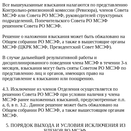
Все вышеуказанные взыскания налагаются по представлению
Контрольно-ревизионной комиссии (Ревизора), членов Совета
МСЭФ или Совета РО МСЭФ, руководителей структурных
подразделений, Попечительского Совета РО МСЭФ
решением Совета РО МСЭФ.
Решение о наложении взыскания может быть обжаловано на
Общем собрании РО МСЭФ, а также в вышестоящие органы
МСЭФ (ЦКРК МСЭФ, Президентский Совет МСЭФ).
В случае дальнейшей результативной работы и
дисциплинированного поведения члена МСЭФ в течении 3-х
месяцев, взыскания могут быть сняты Советом РО МСЭФ по
представлению лиц и органов, имеющих право на
представление к взысканию или поощрению.
4.3. Исключение из членов Отделения осуществляется по
решению Совета РО МСЭФ при условии наличия у члена
МСЭФ ранее наложенных взысканий, предусмотренные п.п.
а, б, в п. 3.2.. Данное решение может быть обжаловано на
Общем собрании РО МСЭФ, а также вышестоящим органам
МСЭФ.
5. ПОРЯДОК ВЫХОДА И УСЛОВИЯ ИСКЛЮЧЕНИЯ ИЗ
ЧЛЕНОВ РО МСЭФ.