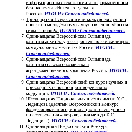
информационных технологий и информационной
безопасности «Интеллектуальная
Россия»
.
ИТОГИ : Список победителей
.
Тринадцатый Всероссийский конкурс на лучший
проект по молодёжному самоуправлению «Россия
сильна тобою!».
ИТОГИ : Список победителей.
Одиннадцатая Всероссийская Олимпиада
развития архитектурно-строительного и жилищно-
коммунального хозяйства России
.
ИТОГИ :
Список победителей
.
Одиннадцатая Всероссийская Олимпиада
развития сельского хозяйства и
агропромышленного комплекса России
.
ИТОГИ :
Список победителей
.
Одиннадцатая Всероссийский конкурс научных и
прикладных работ по противодействию
коррупции
.
ИТОГИ : Список победителей
.
Шесnнадцатая Национальная премия имени Х.С.
Леденцова (Десятый Всероссийский Конкурс
фондосопряжённого, инновационно-венчурного
инвестирования – возрождения метода Х.С.
Леденцова).
ИТОГИ : Список победителей.
Одиннадцатый Всероссийский Конкурс