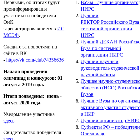
Первыми, об итогах будут
ВУЗы - лучшие организато
проинформированы
НИРС
участники и победители
Лучший
ОиК
РЕКТОР Российского Вуза
зарегистрировавшиеся в
ИС
системной организации
МСЭФ
.
НИРС
Лучший ДЕКАН Российско
Следите за новостями на
Вуза по системной
сайте в ВК
организации НИРС
-
https://vk.com/club74356636
Лучший научный
руководитель студенческой
Начало проведения
научной работы
олимпиад и конкурсов: 01
Лучшее научно-студенческ
августа 2019 года.
общество (НСО) Российск
Вузов
Итоги подведены: июнь -
Лучшие Вузы по организа
август 2020 года.
активного участия студент
в НИР
Уведомление участника -
Лучший организатор НИР
здесь
.
Субъекты РФ – победители
Свидетельство победителя -
Олимпиаде
здесь.