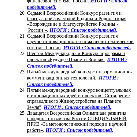
финансовой системы России.
ИТОГИ : Список
победителей.
Седьмой Всероссийский Конкурс развития и
благоустройства малой Родины и Родного края
«Возрождение и благоустройство Родины -
России!»
.
ИТОГИ : Список победителей.
Седьмой Всероссийский Конкурс развития
научно-инновационной и инженерно-технической
системы России
.
ИТОГИ : Список победителей.
Шестой Международный Конкурс программ и
проектов «Будущее Планеты Земля».
ИТОГИ :
Список победителей.
Пятый международный конкурс информационно-
коммуникационных технологий
.
ИТОГИ :
Список победителей.
.
Пятый международный конкурс концептуальных
и инновационных идей и проектов "Сотворение
справедливого Жизнеустройства на Планете
Земля"
.
ИТОГИ : Список победителей.
Двадцатая Всероссийская Олимпиада развития
народного хозяйства России СПЕЦИАЛЬНЫЙ
ПРИЗ «За методологический подход в научной
работе»
.
ИТОГИ : Список победителей.