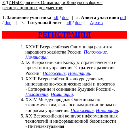
ЕДИНЫЕ для всех Олимпиад и Конкурсов формы
регистрационных документов:
1.
Заявление участника
pdf
/
doc
| 2.
Анкета участника
pdf
/
doc
| 3.
Титульный лист
pdf
/
doc
|||
Архив
РЕГИСТРАЦИЯ
XXVII Всероссийская Олимпиада развития
народного хозяйства России.
Положение
.
Номинации
.
IX Всероссийский Конкурс стратегического и
проектного управления "Стратегия развития
России"
Положение
.
Номинации
.
XXIII Всероссийский конкурс деловых,
инновационно-технических идей и проектов
«Сотворение и созидание Будущей России!».
Положение
.
Номинации
.
XXIV Международная Олимпиада по
экономическим, финансовым дисциплинам и
вопросам управления.
Положение
.
Номинации
.
XX Всероссийский конкурс информационных
технологий и информационной безопасности
«Интеллектуальная