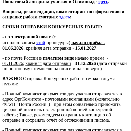
Пошаговый алгоритм участия в Олимпиаде
здесь
.
Вопросы, рекомендации, комментарии по оформлению и
отправке работа смотрите
здесь
:
СРОКИ ОТПРАВКИ КОНКУРСНЫХ РАБОТ:
- по
электронной почте
(с
использованием
этой
процедуры)
начало приёма -
01.06.2026
;
крайняя дата отправки
-
15.01.2027
- по почте России
в печатном виде
начало приёма: -
01.11.2026
;
крайняя дата отправки
-
31.12.2026
(дата отправки
по почтовому штемпелю на описи и на конверте)
ВАЖНО!
Отправка Конкурсных работ возможна двумя
путями:
- Полный комплект документов для участия отправляется в
адрес ОргКомитета -
почтовыми компаниями
(желательно
ФГУП "Почта России") - при этом обязательно приложить
цифровой носитель с электронной копией конкурсной
работы; Также, рекомендуем сохранять квитанцию об
отправке и сохранять отчёт об отслеживании письма.
- Полный комплект документов для участия отправляется в