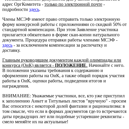
адрес ОргКомитета -
только по электронной почте
-
подробности
здесь
.
Члены МСЭФ имеют право отправить только электронную
форму конкурсной работы с приложениями со скидкой 50% от
стандартной компенсации. При этом Заявление участника
прилагается обязательно в форме скан-копии натурального
документа. Процедура отправки работы членами МСЭФ -
здесь
- за исключением компенсации за распечатку и
доставку.
Главным руководящим документом каждой олимпиады или
конкурса (ОиК) является -
ПОЛОЖЕНИЕ
.
Начинайте с него.
В положении указаны требования к содержанию и
оформлению работы на ОиК, а также общий порядок участия
работы в ОиК, оценки работы, подведения итогов и
награждения.
ВНИМАНИЕ: Уважаемые участники, все, кто уже приступил
к заполнению Анкет и Титульных листов "вручную" - просим
Вас относится с некоторой долей фантазии и рационализма: в
том смысле, что если в формах документов где-то встречаются
даты предыдущих лет или подобные устаревшие реквизиты -
смело меняйте их на актуальные!