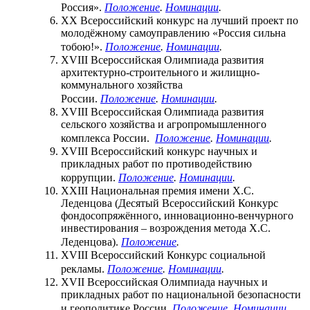
Россия».
Положение
.
Номинации
.
XX Всероссийский конкурс на лучший проект по
молодёжному самоуправлению «Россия сильна
тобою!».
Положение
.
Номинации
.
XVIII Всероссийская Олимпиада развития
архитектурно-строительного и жилищно-
коммунального хозяйства
России.
Положение
.
Номинации
.
XVIII Всероссийская Олимпиада развития
сельского хозяйства и агропромышленного
комплекса России.
Положение
.
Номинации
.
XVIII Всероссийский конкурс научных и
прикладных работ по противодействию
коррупции.
Положение
.
Номинации
.
XXIII Национальная премия имени Х.С.
Леденцова (Десятый Всероссийский Конкурс
фондосопряжённого, инновационно-венчурного
инвестирования – возрождения метода Х.С.
Леденцова).
Положение
.
XVIII Всероссийский Конкурс социальной
рекламы.
Положение
.
Номинации
.
XVII Всероссийская Олимпиада научных и
прикладных работ по национальной безопасности
и геополитике России.
Положение
.
Номинации
.