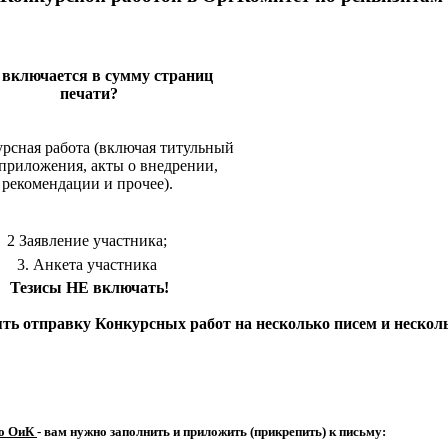
 включается в сумму страниц
печати?
урсная работа (включая титульный
 приложения, акты о внедрении,
рекомендации и прочее).
2 Заявление участника;
3. Анкета участника
Тезисы НЕ включать!
лять отправку Конкурсных работ на несколько писем и нескол
ко ОиК
- вам нужно заполнить и приложить (прикрепить) к письму: