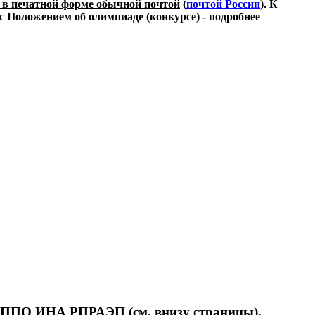
 в печатной форме обычной почтой
(
почтой России
). К
с Положением об олимпиаде (конкурсе) - подробнее
ам ППО ИНА РПРАЭП (
см. внизу страницы
).