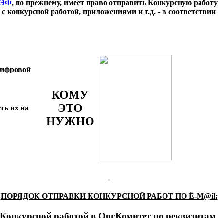
СЭФ
, по прежнему,
имеет право отправить Конкурсную работу
 конкурсной работой, приложениями и т.д. - в соответствии 
 цифровой
КОМУ
ЭТО
ть их на
НУЖНО
ПОРЯДОК ОТПРАВКИ КОНКУРСНОЙ РАБОТ ПО Ё-М@il:
и Конкурсной работой в ОргКомитет по реквизит