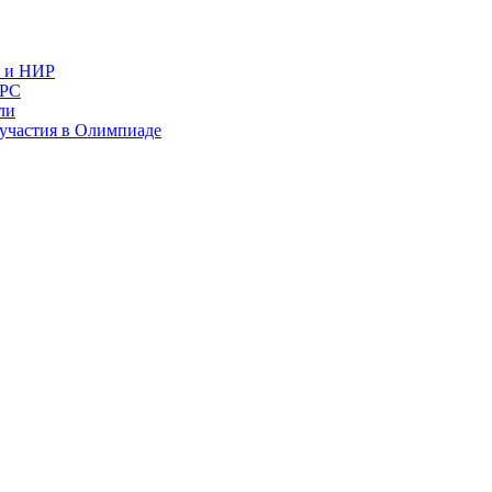
в и НИР
ИРС
ли
и участия в Олимпиаде