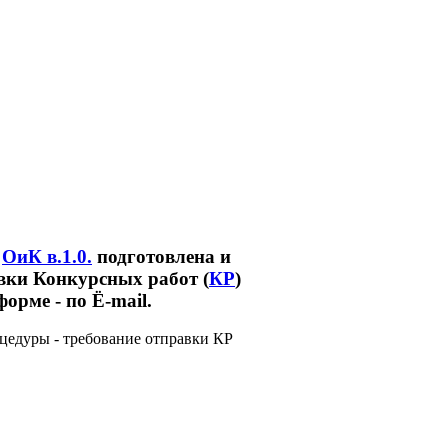
в
ОиК в.1.0.
подготовлена и
вки Конкурсных работ (
КР
)
рме - по Ё-mail.
цедуры - требование отправки КР