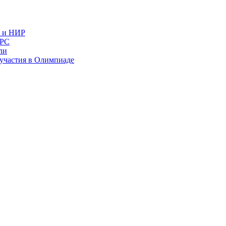
в и НИР
ИРС
ли
и участия в Олимпиаде