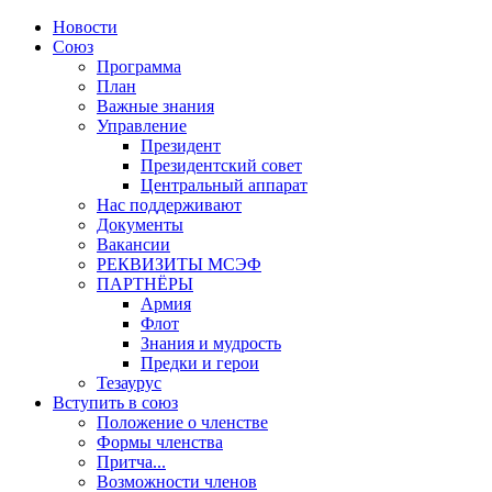
Новости
Союз
Программа
План
Важные знания
Управление
Президент
Президентский совет
Центральный аппарат
Нас поддерживают
Документы
Вакансии
РЕКВИЗИТЫ МСЭФ
ПАРТНЁРЫ
Армия
Флот
Знания и мудрость
Предки и герои
Тезаурус
Вступить в союз
Положение о членстве
Формы членства
Притча...
Возможности членов