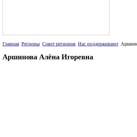
Главная
Регионы
Совет регионов
Нас поддерживают
Аршино
Аршинова Алёна Игоревна