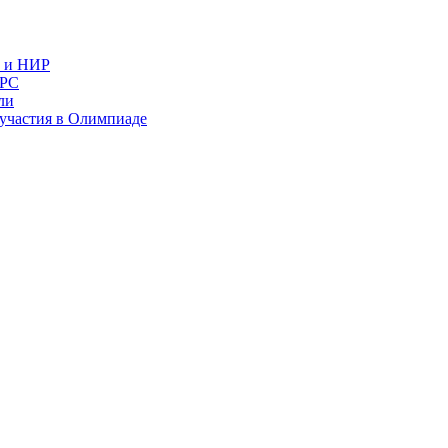
в и НИР
ИРС
ли
и участия в Олимпиаде