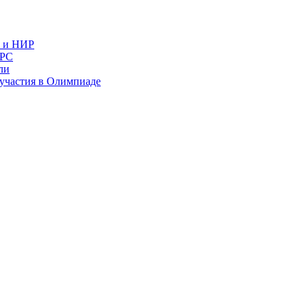
в и НИР
ИРС
ли
и участия в Олимпиаде