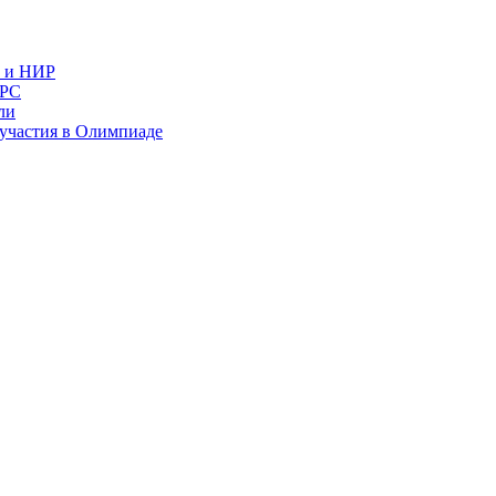
в и НИР
ИРС
ли
и участия в Олимпиаде